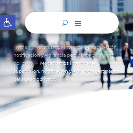
Abrir barra de herramientas
Home
Mecanismos internos de supervisión,
9
notificación y vigilancia pertinente del sujeto
obligado
Mecanismos internos de
9
supervisión, notificación y vigilancia pertinente
del sujeto obligado