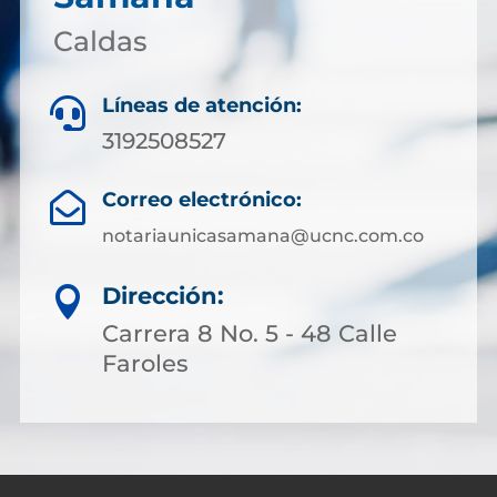
Caldas
Líneas de atención:

3192508527
Correo electrónico:

notariaunicasamana@ucnc.com.co
Dirección:

Carrera 8 No. 5 - 48 Calle
Faroles