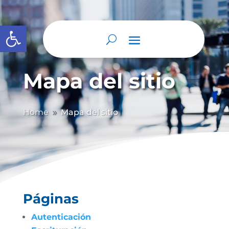
Abrir barra de herramientas
Mapa del sitio
Home
Mapa del sitio
9
Páginas
Autenticación