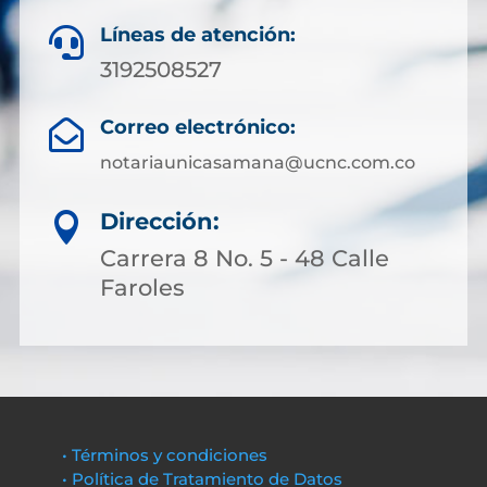
Líneas de atención:

3192508527
Correo electrónico:

notariaunicasamana@ucnc.com.co
Dirección:

Carrera 8 No. 5 - 48 Calle
Faroles
• Términos y condiciones
• Política de Tratamiento de Datos