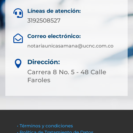
Líneas de atención:

3192508527
Correo electrónico:

notariaunicasamana@ucnc.com.co
Dirección:

Carrera 8 No. 5 - 48 Calle
Faroles
• Términos y condiciones
• Política de Tratamiento de Datos