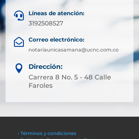
Líneas de atención:

3192508527
Correo electrónico:

notariaunicasamana@ucnc.com.co
Dirección:

Carrera 8 No. 5 - 48 Calle
Faroles
• Términos y condiciones