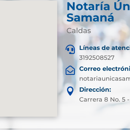
Notaría Ún
Samaná
Caldas
Líneas de atenc

3192508527
Correo electrón

notariaunicas
Dirección:

Carrera 8 No. 5 