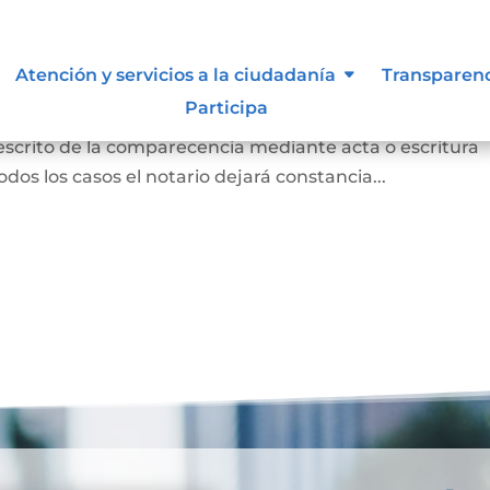
 para otorgar escritura pública
Atención y servicios a la ciudadanía
Transparen
Participa
persona concurrió a la notaría a otorgar una escritur
 escrito de la comparecencia mediante acta o escritura
odos los casos el notario dejará constancia...