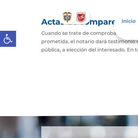
Actas de comparecencia
Inicio
Abrir barra de herramientas
Cuando se trate de comprobar que una 
prometida, el notario dará testimonio
pública, a elección del interesado. En t