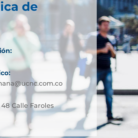
ica de
ión:
ico:
amana@ucnc.com.co
- 48 Calle Faroles