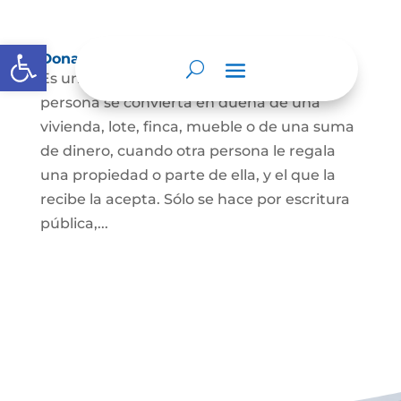
Abrir barra de herramientas
Donación
Es uno de los contratos cuyo fin es que una
persona se convierta en dueña de una
vivienda, lote, finca, mueble o de una suma
de dinero, cuando otra persona le regala
una propiedad o parte de ella, y el que la
recibe la acepta. Sólo se hace por escritura
pública,...