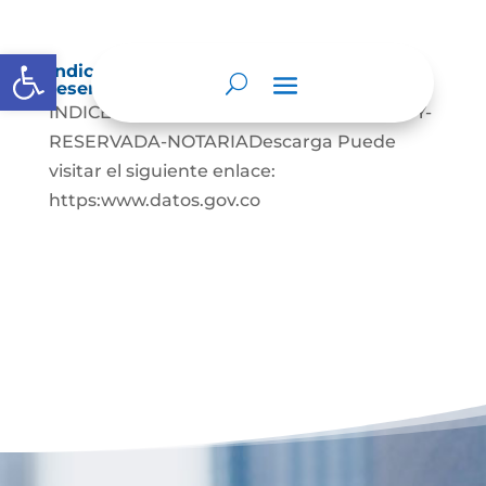
Abrir barra de herramientas
Índice de información clasificada y
reservada
INDICE-DE-INFORMACION-CLASIFICADA-Y-
RESERVADA-NOTARIADescarga Puede
visitar el siguiente enlace:
https:www.datos.gov.co