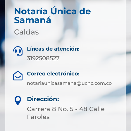
Notaría Única de
Samaná
Caldas
Líneas de atención:

3192508527
Correo electrónico:

notariaunicasamana@ucnc.com.co
Dirección:

Carrera 8 No. 5 - 48 Calle
Faroles