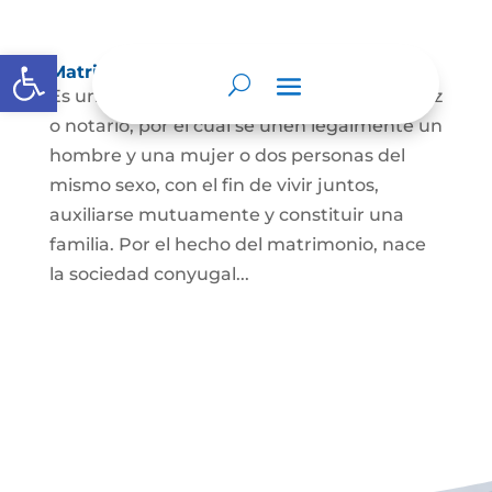
Abrir barra de herramientas
Matrimonio Civil
Es un contrato solemne celebrado ante juez
o notario, por el cual se unen legalmente un
hombre y una mujer o dos personas del
mismo sexo, con el fin de vivir juntos,
auxiliarse mutuamente y constituir una
familia. Por el hecho del matrimonio, nace
la sociedad conyugal...