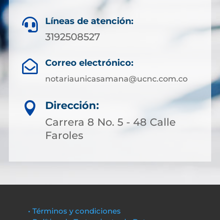
Líneas de atención:

3192508527
Correo electrónico:

notariaunicasamana@ucnc.com.co
Dirección:

Carrera 8 No. 5 - 48 Calle
Faroles
• Términos y condiciones