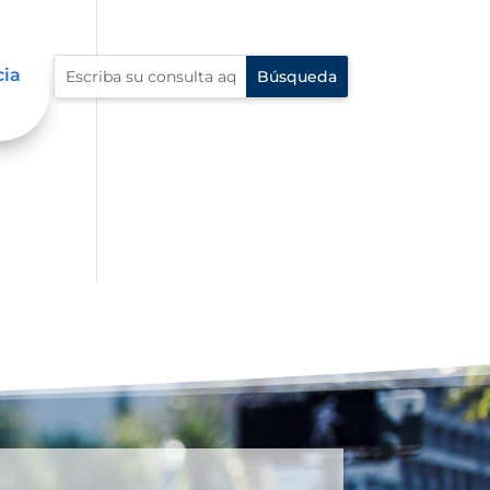
cia
s