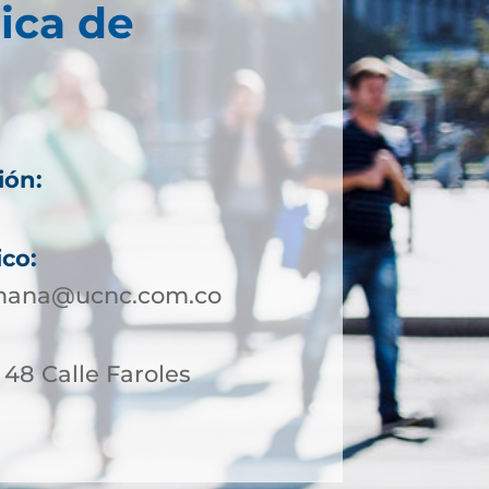
ica de
ión:
ico:
amana@ucnc.com.co
- 48 Calle Faroles