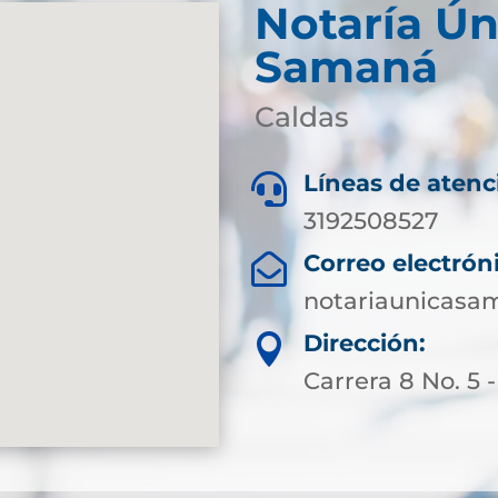
Notaría Ún
Samaná
Caldas
Líneas de atenc

3192508527
Correo electrón

notariaunicas
Dirección:

Carrera 8 No. 5 